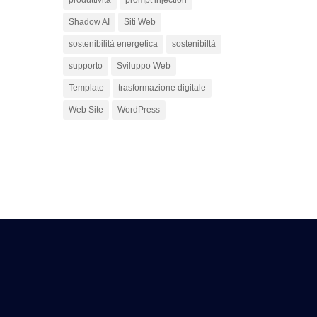
Shadow AI
Siti Web
sostenibilità energetica
sostenibiltà
supporto
Sviluppo Web
Template
trasformazione digitale
Web Site
WordPress