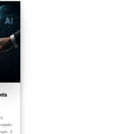
onta
’è
modello
opic. Il