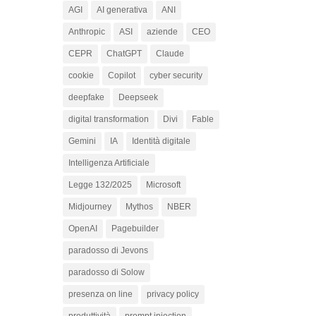
AGI
AI generativa
ANI
Anthropic
ASI
aziende
CEO
CEPR
ChatGPT
Claude
cookie
Copilot
cyber security
deepfake
Deepseek
digital transformation
Divi
Fable
Gemini
IA
Identità digitale
Intelligenza Artificiale
Legge 132/2025
Microsoft
Midjourney
Mythos
NBER
OpenAI
Pagebuilder
paradosso di Jevons
paradosso di Solow
presenza on line
privacy policy
produttività
prompt injection