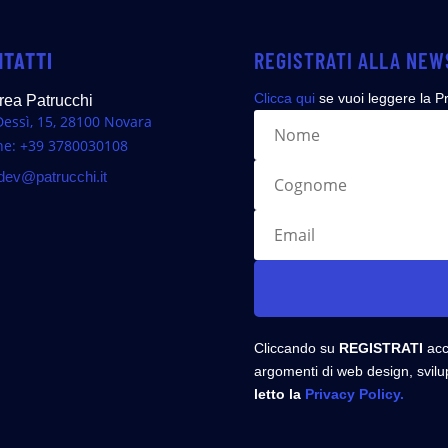
NTATTI
REGISTRATI ALLA NE
Clicca qui
se vuoi leggere la Pr
rea Patrucchi
Dessì, 15, 28100 Novara
ne: +39 3780030108
ev@patrucchi.it
Cliccando su
REGISTRATI
acco
argomenti di web design, svil
letto la
Privacy Policy.