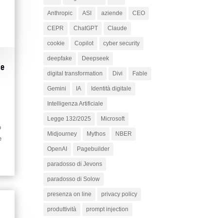
Anthropic
ASI
aziende
CEO
CEPR
ChatGPT
Claude
cookie
Copilot
cyber security
deepfake
Deepseek
le
digital transformation
Divi
Fable
Gemini
IA
Identità digitale
Intelligenza Artificiale
Legge 132/2025
Microsoft
o
Midjourney
Mythos
NBER
e
OpenAI
Pagebuilder
paradosso di Jevons
paradosso di Solow
presenza on line
privacy policy
produttività
prompt injection