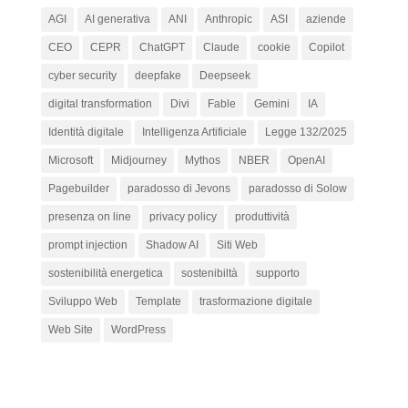
AGI
AI generativa
ANI
Anthropic
ASI
aziende
CEO
CEPR
ChatGPT
Claude
cookie
Copilot
cyber security
deepfake
Deepseek
digital transformation
Divi
Fable
Gemini
IA
Identità digitale
Intelligenza Artificiale
Legge 132/2025
Microsoft
Midjourney
Mythos
NBER
OpenAI
Pagebuilder
paradosso di Jevons
paradosso di Solow
presenza on line
privacy policy
produttività
prompt injection
Shadow AI
Siti Web
sostenibilità energetica
sostenibiltà
supporto
Sviluppo Web
Template
trasformazione digitale
Web Site
WordPress