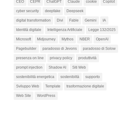
CEO
CEPR
ChatGPT
Claude
cookie
Copilot
cyber security
deepfake
Deepseek
digital transformation
Divi
Fable
Gemini
IA
Identità digitale
Intelligenza Artificiale
Legge 132/2025
Microsoft
Midjourney
Mythos
NBER
OpenAI
Pagebuilder
paradosso di Jevons
paradosso di Solow
presenza on line
privacy policy
produttività
prompt injection
Shadow AI
Siti Web
sostenibilità energetica
sostenibiltà
supporto
Sviluppo Web
Template
trasformazione digitale
Web Site
WordPress