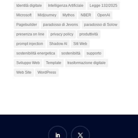
Identità digitale
Intelligenza Artificiale
Legge 132/2025
Microsoft
Midjourney
Mythos
NBER
OpenAI
Pagebuilder
paradosso di Jevons
paradosso di Solow
presenza on line
privacy policy
produttività
prompt injection
Shadow AI
Siti Web
sostenibilità energetica
sostenibiltà
supporto
Sviluppo Web
Template
trasformazione digitale
Web Site
WordPress