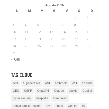
Agosto 2026
L
M
M
G
V
S
D
1
2
3
4
5
6
7
8
9
10
11
12
13
14
15
16
17
18
19
20
21
22
23
24
25
26
27
28
29
30
31
« Giu
TAG CLOUD
AGI
AI generativa
ANI
Anthropic
ASI
aziende
CEO
CEPR
ChatGPT
Claude
cookie
Copilot
cyber security
deepfake
Deepseek
digital transformation
Divi
Fable
Gemini
IA