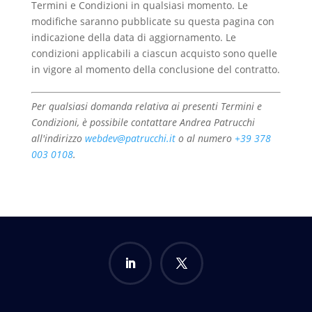
Termini e Condizioni in qualsiasi momento. Le
modifiche saranno pubblicate su questa pagina con
indicazione della data di aggiornamento. Le
condizioni applicabili a ciascun acquisto sono quelle
in vigore al momento della conclusione del contratto.
Per qualsiasi domanda relativa ai presenti Termini e
Condizioni, è possibile contattare Andrea Patrucchi
all'indirizzo
webdev@patrucchi.it
o al numero
+39 378
003 0108
.